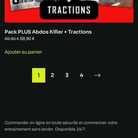
Pack PLUS Abdos Killer + Tractions
Le
Le
69,80
€
59,90
€
prix
prix
initial
actuel
Ajouter au panier
était :
est :
69,80 €.
59,90 €.
1
2
3
4
Commander en ligne en toute sécurité et commencer votre
entrainement sans tarder. Disponible 24/7.