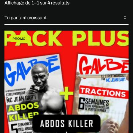
Trié
Affichage de 1–1 sur 4 résultats
par
prix
croissant
PROMO !