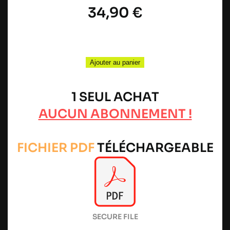
34,90
€
quantité
de
Ajouter au panier
Pack
PLUS
Abdos
1 SEUL ACHAT
Killer
AUCUN ABONNEMENT !
+
Tractions
FICHIER PDF
TÉLÉCHARGEABLE
SECURE FILE